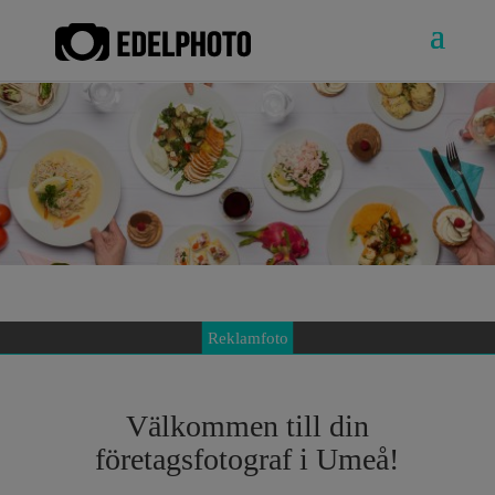
Reklamfoto
Företagsporträtt
Produktfoto
Interiörfoto
Matfoto
Välkommen till din
företagsfotograf i Umeå!