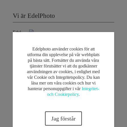
Vi är EdelPhoto
Edel
Puntonet är grundare av EdelPhoto och har jobbat som
professionell fotograf i Umeå sedan 2010. Idag anlitas
Edelphoto använder cookies för att
Edel flitigt över hela Sverige men även utanför landets
utforma din upplevelse på vår webbplats
gränser för olika typer av fotouppdrag. Hans styrka som
på bästa sätt. Fortsätter du använda våra
fotograf är hans energi, kreativitet och förmåga att få dig
tjänster förutsätter vi att du godkänner
som kund att slappna av - och framförallt att bli bra på
användningen av cookies, i enlighet med
bild!
vår Cookie och Integritetspolicy. Du kan
läsa mer om våra cookies och hur vi
hanterar personuppgifter i vår
Integritet-
och Cookiepolicy
.
Tommi Konu är bokningsansvarig hos oss på
EdelPhoto. Han fotograferar även enklare uppdrag när
Edel är fullbokad. Utöver det sköter han även all
administration och bildredigering. Tommi kallas
Jag förstår
"perfektionist Tommi" eftersom han har ett skarpt öga
för detaljer och släpper inte igenom en bild förrän både