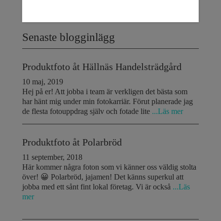
han och du som kund är 110% nöjda!
Senaste blogginlägg
Produktfoto åt Hällnäs Handelsträdgård
10 maj, 2019
Hej på er! Att jobba i team är verkligen det bästa som
har hänt mig under min fotokarriär. Förut planerade jag
de flesta fotouppdrag själv och fotade lite
...Läs mer
Produktfoto åt Polarbröd
11 september, 2018
Här kommer några foton som vi känner oss väldig stolta
över! 😀 Polarbröd, jajamen! Det känns superkul att
jobba med ett sånt fint lokal företag. Vi är också
...Läs
mer