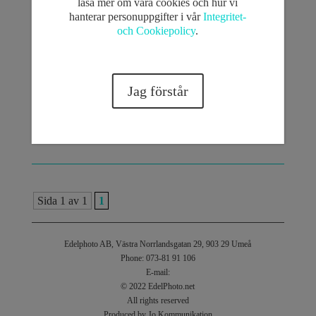
läsa mer om våra cookies och hur vi
känner/har träffat alla som sitter i styrelse, så det var en
hanterar personuppgifter i vår
Integritet-
extrakul fotografering! Här nedan kommer 4 av bilderna
och Cookiepolicy
.
Jag förstår
Sida 1 av 1
1
Edelphoto AB, Västra Norrlandsgatan 29, 903 29 Umeå
Phone: 073-81 91 106
E-mail:
© 2022 EdelPhoto.net
All rights reserved
Produced by Jo Kommunikation