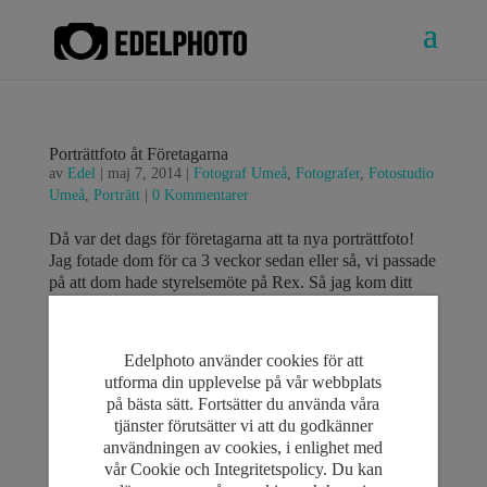
Porträttfoto åt Företagarna
av
Edel
|
maj 7, 2014
|
Fotograf Umeå
,
Fotografer
,
Fotostudio
Umeå
,
Porträtt
|
0 Kommentarer
Då var det dags för företagarna att ta nya porträttfoto!
Jag fotade dom för ca 3 veckor sedan eller så, vi passade
på att dom hade styrelsemöte på Rex. Så jag kom ditt
med mina blixtar och fotade under tiden dom hade möte.
Jag blev riktigt glad att dom ville ha miljöbilder för att
konferensrumen på Rex är väldig fina! Man kunde
Edelphoto använder cookies för att
alltså välja olika bakgrund och alla såg bra ut. Jag
utforma din upplevelse på vår webbplats
lämnade en fönster öppet så att jag kunde blanda
på bästa sätt. Fortsätter du använda våra
omgivande ljus med ljuset från mina blixtar.
tjänster förutsätter vi att du godkänner
användningen av cookies, i enlighet med
Jag är medlem i företagarna så jag blev extra glad att
vår Cookie och Integritetspolicy. Du kan
dom valde mig för att ta deras nya bilder! 🙂 Och jag