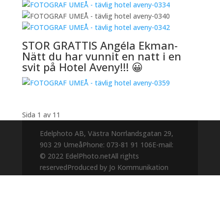
STOR GRATTIS
Angéla Ekman-
Nätt
du har vunnit en natt i en
svit på Hotel Aveny!!! 😀
Sida 1 av 1
1
Edelphoto AB, Västra Norrlandsgatan 29,
903 29 Umeå
Phone: 073-81 91 106
E-mail:
© 2022 EdelPhoto.net
All rights
reserved
Produced by Jo Kommunikation