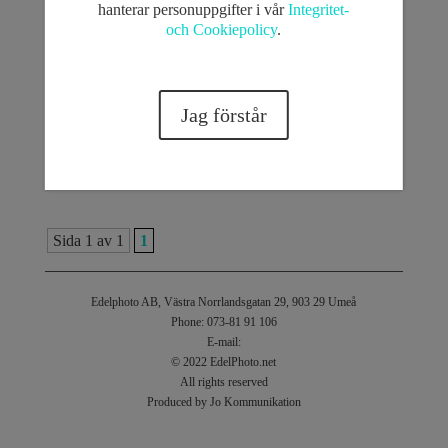
hanterar personuppgifter i vår
Integritet-
och Cookiepolicy
.
Jag förstår
Sida 1 av 1
1
Edelphoto AB, Västra Norrlandsgatan 29, 903 29 Umeå
Phone: 073-81 91 106
E-mail:
© 2022 EdelPhoto.net
All rights reserved
Produced by Jo Kommunikation