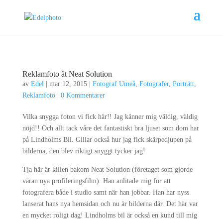
Reklamfoto åt Neat Solution
av
Edel
|
mar 12, 2015
|
Fotograf Umeå
,
Fotografer
,
Porträtt
,
Reklamfoto
|
0 Kommentarer
Vilka snygga foton vi fick här!! Jag känner mig väldig, väldig
nöjd!! Och allt tack våre det fantastiskt bra ljuset som dom har
på Lindholms Bil. Gillar också hur jag fick skärpedjupen på
bilderna, den blev riktigt snyggt tycker jag!
Tja här är killen bakom Neat Solution (företaget som gjorde
våran nya profileringsfilm). Han anlitade mig för att
fotografera både i studio samt när han jobbar. Han har nyss
lanserat hans nya hemsidan och nu är bilderna där. Det här var
en mycket roligt dag! Lindholms bil är också en kund till mig