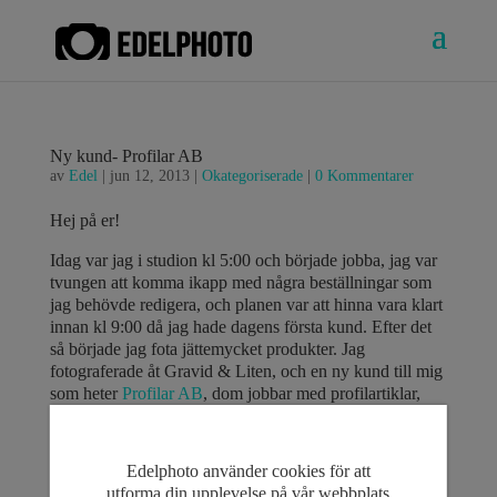
Ny kund- Profilar AB
av
Edel
|
jun 12, 2013
|
Okategoriserade
|
0 Kommentarer
Hej på er!
Idag var jag i studion kl 5:00 och började jobba, jag var
tvungen att komma ikapp med några beställningar som
jag behövde redigera, och planen var att hinna vara klart
innan kl 9:00 då jag hade dagens första kund. Efter det
så började jag fota jättemycket produkter. Jag
fotograferade åt Gravid & Liten, och en ny kund till mig
som heter
Profilar AB
, dom jobbar med profilartiklar,
och detta är allt från pennor, påsar, till vattenflaskor och
alltså allt möjligt! 🙂
Edelphoto använder cookies för att
De på
Profilar
vill hålla en hög standard på deras
utforma din upplevelse på vår webbplats