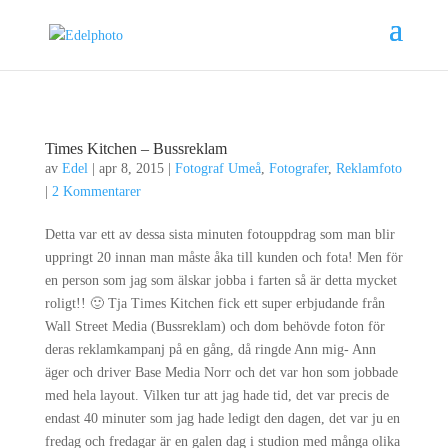
Times Kitchen – Bussreklam
av
Edel
|
apr 8, 2015
|
Fotograf Umeå
,
Fotografer
,
Reklamfoto
|
2 Kommentarer
Detta var ett av dessa sista minuten fotouppdrag som man blir
uppringt 20 innan man måste åka till kunden och fota! Men för
en person som jag som älskar jobba i farten så är detta mycket
roligt!! 🙂 Tja Times Kitchen fick ett super erbjudande från
Wall Street Media (Bussreklam) och dom behövde foton för
deras reklamkampanj på en gång, då ringde Ann mig- Ann
äger och driver Base Media Norr och det var hon som jobbade
med hela layout. Vilken tur att jag hade tid, det var precis de
endast 40 minuter som jag hade ledigt den dagen, det var ju en
fredag och fredagar är en galen dag i studion med många olika