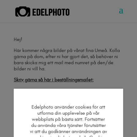
Hej!
Här kommer några bilder på vårat fina Umeå. Kolla
gärna på dom, efter ni har gjort det, så behöver ni
bara skicka mig ett mail med numret på den/de
bilder ni vill ha.
Skriv gärna så här i beställningsmailet:
Exempel:
Nr. 1, 4, 10, 12, Digitala bilder – färg
Edelphoto använder cookies för att
Nr. 2, 5, 8 Digitala bilder – svartvita
utforma din upplevelse på vår
webbplats på bästa sätt. Fortsätter
Pris:
du använda våra tjänster förutsätter
vi att du godkänner användningen av
1500 kronor per bild – Här betalar ni för