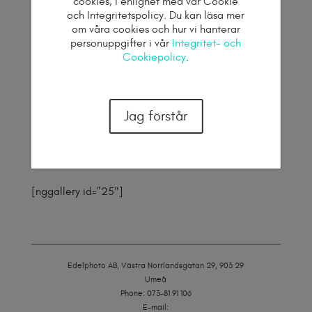
cookies, i enlighet med vår Cookie
användningsrätt av bilden. Ni kan använda bilden
och Integritetspolicy. Du kan läsa mer
hur ni vill, men det är inte eran bild, detta innebär
om våra cookies och hur vi hanterar
att jag kan komma att sälja samma bild till andra
personuppgifter i vår
Integritet- och
företag.
Cookiepolicy
.
5900 kronor per bild – Här köper ni ensamrätt på
bilden. Detta innebär att ni äger full användningsrätt
på bilden och att jag inte får sälja bilden till ett
Jag förstår
annat företag.
OBS: Bilderna får ej laddas ner från galleriet eller
användas på något sätt.
[nggallery id=”25″]
Edelphoto AB, Västra Norrlandsgatan 29, 903 29
Umeå
Phone: 073-81 91 106
E-mail: