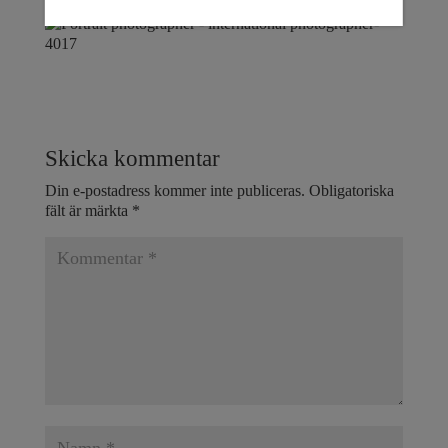
Skicka kommentar
Din e-postadress kommer inte publiceras.
Obligatoriska
fält är märkta
*