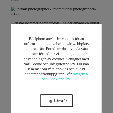
Och här kommer porträttfoton. Jag har använt en riktigt
bra ljus för de här bilderna. En ljussättning som man
använder faktiskt nästan aldrig för företagsporträtt, man
brukar använda det för ”beauty photography eller
Edelphoto använder cookies för att
liknande”. Men självklart ville jag bjuda min kund på det
utforma din upplevelse på vår webbplats
absolut bästa man kunde erbjuda när det gäller
på bästa sätt. Fortsätter du använda våra
ljuskvalitet! 🙂
tjänster förutsätter vi att du godkänner
användningen av cookies, i enlighet med
vår Cookie och Integritetspolicy. Du kan
läsa mer om våra cookies och hur vi
hanterar personuppgifter i vår
Integritet-
och Cookiepolicy
.
Jag förstår