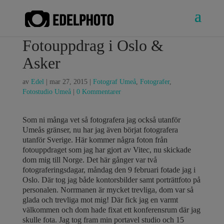
Fotouppdrag i Oslo &
Asker
av
Edel
|
mar 27, 2015
|
Fotograf Umeå
,
Fotografer
,
Fotostudio Umeå
|
0 Kommentarer
Som ni många vet så fotografera jag också utanför
Umeås gränser, nu har jag även börjat fotografera
utanför Sverige. Här kommer några foton från
fotouppdraget som jag har gjort av Vitec, nu skickade
dom mig till Norge. Det här gånger var två
fotograferingsdagar, måndag den 9 februari fotade jag i
Oslo. Där tog jag både kontorsbilder samt porträttfoto på
personalen. Norrmanen är mycket trevliga, dom var så
glada och trevliga mot mig! Där fick jag en varmt
välkommen och dom hade fixat ett konferensrum där jag
skulle fota. Jag tog fram min portavel studio och 15