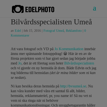
Bilvårdsspecialisten Umeå
av
Edel
|
feb 15, 2016
|
Fotograf Umeå
,
Reklamfoto
|
0
Kommentarer
Att vara fotograf och VD på
Jo Kommunikation
innebär
ännu mer spännande fotouppdrag! 😀 Här är en av de
första projekten som vi har gjort sedan jag började jobba
med
Jo
, det är ett företag som heter
Bilvårdsspecialisten
och vi gjorde en ny hemsida åt dom. Både Edvin och jag
tog bilderna till hemsidan
(det är mina bilder som ni kan
se nedan
).
Ni kan besöka deras hemsida på
http://bvsumeå.se
. Nu
kan våra kunder med våra ett samtal få allt, bilder,
hemsida, reklammateriel, pr, you name it! Så nu vet ni
vem ni ska ringa när ni behöver
kommunikationslösningar. Och snygghetsgarantin håller