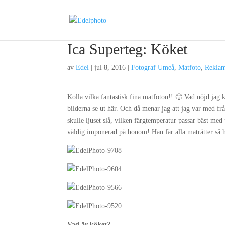
Ica Superteg: Köket
av
Edel
|
jul 8, 2016
|
Fotograf Umeå
,
Matfoto
,
Rekla
Kolla vilka fantastisk fina matfoton!! 🙂 Vad nöjd jag k
bilderna se ut här. Och då menar jag att jag var med från 
skulle ljuset slå, vilken färgtemperatur passar bäst me
väldig imponerad på honom! Han får alla maträtter så h
Vad är köket?