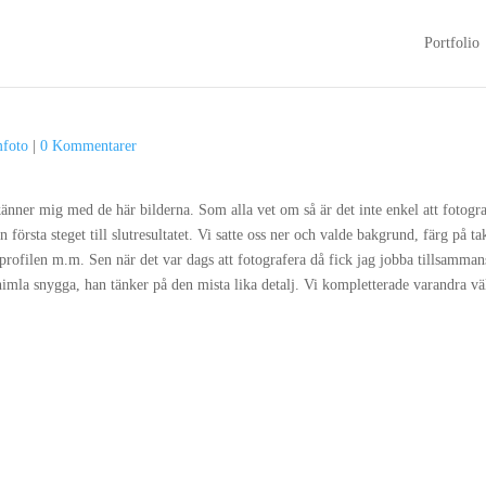
Portfolio
mfoto
|
0 Kommentarer
änner mig med de här bilderna. Som alla vet om så är det inte enkel att fotograf
första steget till slutresultatet. Vi satte oss ner och valde bakgrund, färg på ta
d profilen m.m. Sen när det var dags att fotografera då fick jag jobba tillsamm
imla snygga, han tänker på den mista lika detalj. Vi kompletterade varandra vä