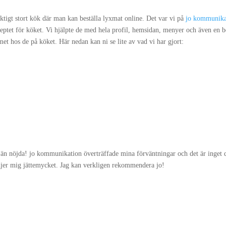
ktigt stort kök där man kan beställa lyxmat online. Det var vi på
jo kommunika
eptet för köket. Vi hjälpte de med hela profil, hemsidan, menyer och även en 
emet hos de på köket. Här nedan kan ni se lite av vad vi har gjort:
r än nöjda! jo kommunikation överträffade mina förväntningar och det är inget då
ädjer mig jättemycket. Jag kan verkligen rekommendera jo!