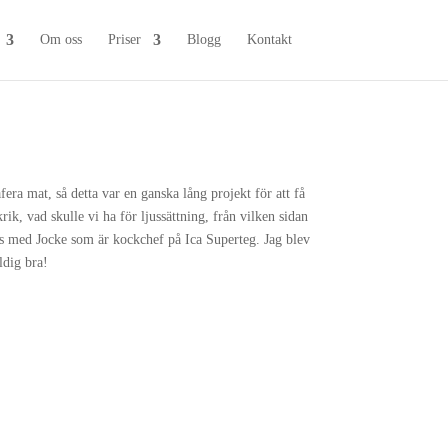
Om oss
Priser
Blogg
Kontakt
era mat, så detta var en ganska lång projekt för att få
krik, vad skulle vi ha för ljussättning, från vilken sidan
ans med Jocke som är kockchef på Ica Superteg. Jag blev
ldig bra!