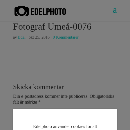
Fotograf Umeå-0076
av
Edel
|
okt 25, 2016
|
0 Kommentarer
Skicka kommentar
Din e-postadress kommer inte publiceras.
Obligatoriska
fält är märkta
*
Edelphoto använder cookies för att