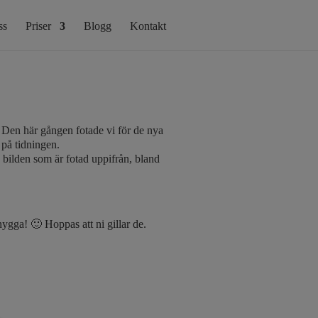
ss
Priser
Blogg
Kontakt
). Den här gången fotade vi för de nya
 på tidningen.
p bilden som är fotad uppifrån, bland
nygga! 🙂 Hoppas att ni gillar de.