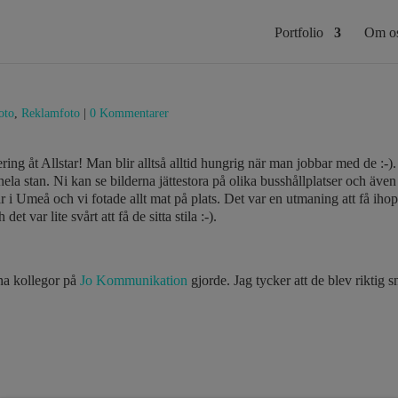
Portfolio
Om o
oto
,
Reklamfoto
|
0 Kommentarer
ering åt Allstar! Man blir alltså alltid hungrig när man jobbar med de :-
la stan. Ni kan se bilderna jättestora på olika busshållplatser och även
är i Umeå och vi fotade allt mat på plats. Det var en utmaning att få iho
t var lite svårt att få de sitta stila :-).
na kollegor på
Jo Kommunikation
gjorde. Jag tycker att de blev riktig s