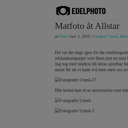
Matfoto åt Allstar
av
Edel
|
nov 3, 2016
|
Fotograf Umeå
,
Matf
Då var det dags igen för lite matfotograf
reklamkampanjer som finns just nu runt he
Jag tog med studion till deras sportbar h
annat för att vi hade två barn med oss och de
Här nedan kan ni se annonserna som mi