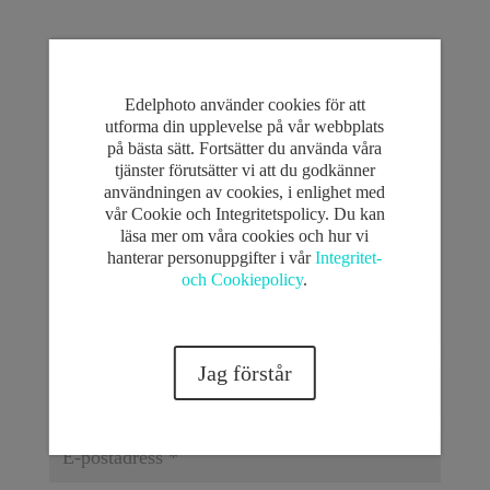
Skicka kommentar
Edelphoto använder cookies för att
Din e-postadress kommer inte publiceras.
Obligatoriska
utforma din upplevelse på vår webbplats
fält är märkta
*
på bästa sätt. Fortsätter du använda våra
tjänster förutsätter vi att du godkänner
användningen av cookies, i enlighet med
vår Cookie och Integritetspolicy. Du kan
läsa mer om våra cookies och hur vi
hanterar personuppgifter i vår
Integritet-
och Cookiepolicy
.
Jag förstår