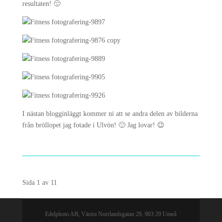
resultaten! 🙂
I nästan blogginläggt kommer ni att se andra delen av bilderna
från bröllopet jag fotade i Ulvön! 🙂 Jag lovar! 😉
Sida 1 av 1
1
Edelphoto AB, Västra Norrlandsgatan 29, 903 29 Umeå