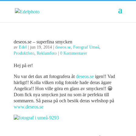
deseos.se – superfina smycken
av
Edel
|
jun 19, 2014
|
deseos.se
,
Fotograf Umeå
,
Produktfoto
,
Reklamfoto
|
0 Kommentarer
Hej på er!
Nu var det dax att fotografera åt
deseos.se
igen!! Vad
härligt!! Kolla vilken rolig fotoide hade deras ägare
Angelica!! Hon ville göra en glass av smycken!! 😀
Dom fick nya smycken just nu som är perfekta till
sommaren. Så passa på och besök deras webshop på
www.deseos.se