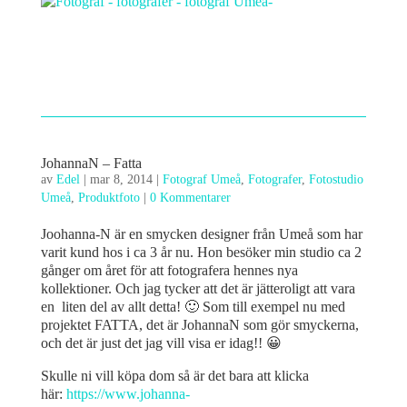
JohannaN – Fatta
av
Edel
|
mar 8, 2014
|
Fotograf Umeå
,
Fotografer
,
Fotostudio
Umeå
,
Produktfoto
|
0 Kommentarer
Joohanna-N är en smycken designer från Umeå som har
varit kund hos i ca 3 år nu. Hon besöker min studio ca 2
gånger om året för att fotografera hennes nya
kollektioner. Och jag tycker att det är jätteroligt att vara
en liten del av allt detta! 🙂 Som till exempel nu med
projektet FATTA, det är JohannaN som gör smyckerna,
och det är just det jag vill visa er idag!! 😀
Skulle ni vill köpa dom så är det bara att klicka
här:
https://www.johanna-