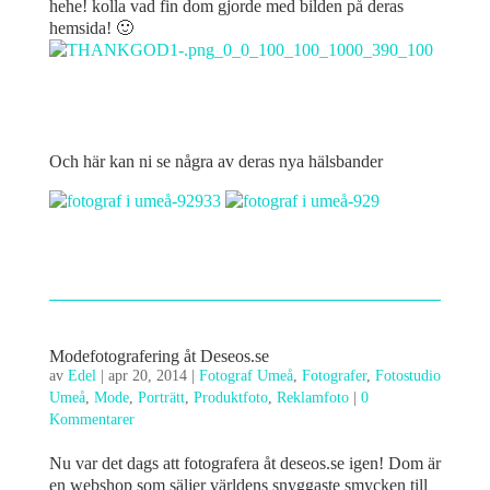
hehe! kolla vad fin dom gjorde med bilden på deras
hemsida! 🙂
Och här kan ni se några av deras nya hälsbander
Modefotografering åt Deseos.se
av
Edel
|
apr 20, 2014
|
Fotograf Umeå
,
Fotografer
,
Fotostudio
Umeå
,
Mode
,
Porträtt
,
Produktfoto
,
Reklamfoto
|
0
Kommentarer
Nu var det dags att fotografera åt deseos.se igen! Dom är
en webshop som säljer världens snyggaste smycken till