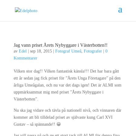
Jag vann priset Årets Nybyggare i Västerbotten!!
av
Edel
|
sep 18, 2015
|
Fotograf Umeå
,
Fotografer
|
0
Kommentarer
Vilken stor dag!! Vilken fantastisk känsla!!! Det har bara gått
ett år sedan jag fick priset för ”Årets Unga Företagare” på den
årliga Umeågalan, och nu var det dags igen! Det är ALMI som
uppmärksammat mig med priset ”Årets Nybyggare i
Västerbotten”.
Nu ska jag vidare och tävla på nationell nivå, och vinnaren där
kommer att bli tilldelad priset av självaste kung Carl XVI
Gustav – så spännande!! 😀
Jag vill passa på och ge ett stort tack till ALMI för denna fina