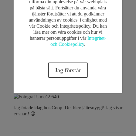
utforma din upplevelse på vår webbplats
Men jag fixade det ju! 🙂
på bästa sätt. Fortsätter du använda våra
Norrporten vill jättegärna att jag ska fortsätta fotografera
tjänster förutsätter vi att du godkänner
åt dom, och VD på Frosting blev så nöjd bilderna att han
användningen av cookies, i enlighet med
sa att jag får gärna vara deras fotograf här i Umeå! Kul
vår Cookie och Integritetspolicy. Du kan
vad!! 🙂
läsa mer om våra cookies och hur vi
hanterar personuppgifter i vår
Integritet-
och Cookiepolicy
.
Jag förstår
Jag fotade idag hos Coop. Det blev jättesnyggt! Jag visar
er snart! 😉