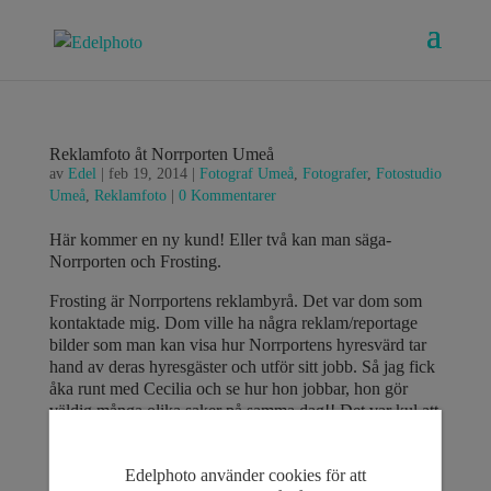
Reklamfoto åt Norrporten Umeå
av
Edel
|
feb 19, 2014
|
Fotograf Umeå
,
Fotografer
,
Fotostudio
Umeå
,
Reklamfoto
|
0 Kommentarer
Här kommer en ny kund! Eller två kan man säga-
Norrporten och Frosting.
Frosting är Norrportens reklambyrå. Det var dom som
kontaktade mig. Dom ville ha några reklam/reportage
bilder som man kan visa hur Norrportens hyresvärd tar
hand av deras hyresgäster och utför sitt jobb. Så jag fick
åka runt med Cecilia och se hur hon jobbar, hon gör
väldig många olika saker på samma dag!! Det var kul att
se och uppmanande att fixa rätt ljus i vissa ställe, som
tillexempel i en mörk källare med massor med maskiner
Edelphoto använder cookies för att
och grejer som jag hade nästan inte plats för blixten.