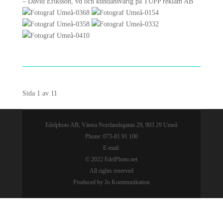
– David Eriksson, vd och kundansvarig på TUPP reklam AB
Sida 1 av 1
1
Edelphoto AB, Västra Norrlandsgatan 29, 903 29 Umeå
Phone: 073-81 91 106
E-mail:
© 2022 EdelPhoto.net
All rights reserved
Produced by Jo Kommunikation