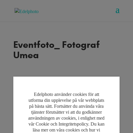
Eventfoto_ Fotograf
Umea
Edelphoto AB, Västra Norrlandsgatan 29, 903 29 Umeå
Edelphoto använder cookies för att
Phone: 073-81 91 106
utforma din upplevelse på vår webbplats
E-mail:
på bästa sätt. Fortsätter du använda våra
© 2022 EdelPhoto.net
tjänster förutsätter vi att du godkänner
All rights reserved
användningen av cookies, i enlighet med
Produced by Jo Kommunikation
vår Cookie och Integritetspolicy. Du kan
läsa mer om våra cookies och hur vi