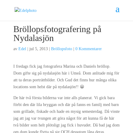
Bröllopsfotografering på
Nydalasjön
av
Edel
|
jul 5, 2013
|
Bröllopsfoto
|
0 Kommentarer
I fredags fick jag fotografera Marina och Daniels bröllop.
Dom gifte sig på nydalasjön här i Umeå. Dom anlitade mig för
att ta deras porträttbilder. Och Gud det finns hur många olika
locations som helst där på nydalasjön!! 😀
De här två första bilderna var inte alls planerat. Vi gick bara
förbi den där lila bryggan och där på fanns en familj med barn
som grillade, fiskade och hade en mysig semesterdag. Då visste
jag att jag var tvungen att göra något för att kunna få de här
två bilder som helt plötsligt jag fick i huvudet. Då bad jag dom
om dom kunde flytta på sig OCH dessutom låna deras