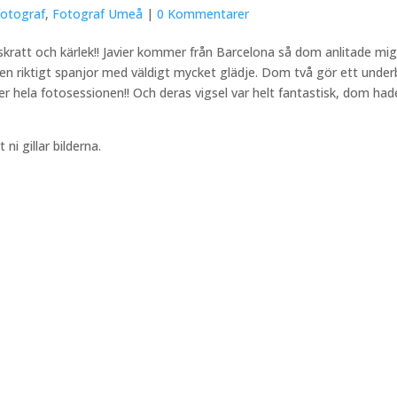
fotograf
,
Fotograf Umeå
|
0 Kommentarer
t skratt och kärlek!! Javier kommer från Barcelona så dom anlitade mi
en riktigt spanjor med väldigt mycket glädje. Dom två gör ett underba
 hela fotosessionen!! Och deras vigsel var helt fantastisk, dom hade
ni gillar bilderna.