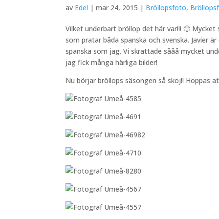
av
Edel
|
mar 24, 2015
|
Bröllopsfoto
,
Bröllops
Vilket underbart bröllop det här var!!! 🙂 Mycke
som pratar båda spanska och svenska. Javier är 
spanska som jag. Vi skrattade sååå mycket under
jag fick många härliga bilder!
Nu börjar bröllops säsongen så skoj!! Hoppas att 