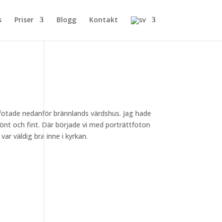
s
Priser
Blogg
Kontakt
li fotade nedanför brännlands värdshus. Jag hade
t grönt och fint. Där började vi med porträttfoton
var väldig bra inne i kyrkan.