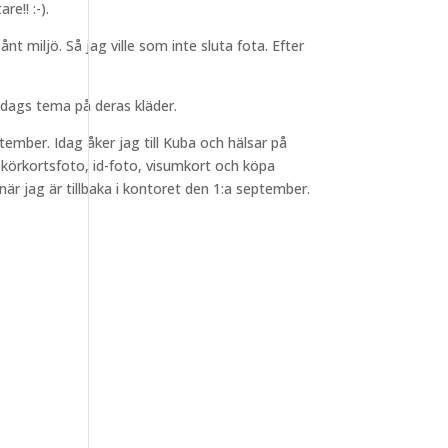
re!! :-).
nt miljö. Så jag ville som inte sluta fota. Efter
aldags tema på deras kläder.
ember. Idag åker jag till Kuba och hälsar på
r körkortsfoto, id-foto, visumkort och köpa
r jag är tillbaka i kontoret den 1:a september.