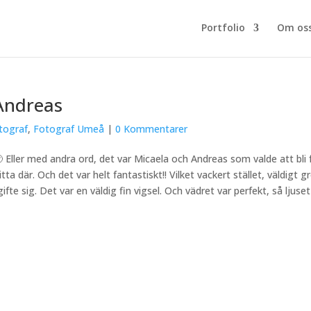
Portfolio
Om os
 Andreas
tograf
,
Fotograf Umeå
|
0 Kommentarer
!! 🙂 Eller med andra ord, det var Micaela och Andreas som valde att b
 hitta där. Och det var helt fantastiskt!! Vilket vackert stället, väldig
fte sig. Det var en väldig fin vigsel. Och vädret var perfekt, så ljuset 