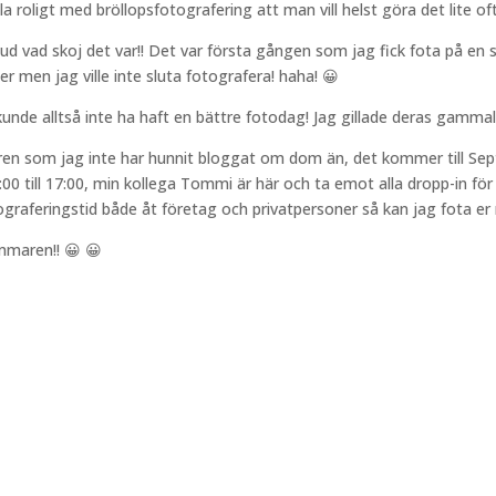
mla roligt med bröllopsfotografering att man vill helst göra det lite ofta
Gud vad skoj det var!! Det var första gången som jag fick fota på en så
 men jag ville inte sluta fotografera! haha! 😀
 kunde alltså inte ha haft en bättre fotodag! Jag gillade deras gamm
ren som jag inte har hunnit bloggat om dom än, det kommer till Sept
00 till 17:00, min kollega Tommi är här och ta emot alla dropp-in fö
feringstid både åt företag och privatpersoner så kan jag fota er nä
mmaren!! 😀 😀