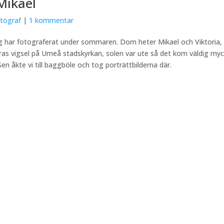
 Mikael
otograf
|
1 kommentar
 jag har fotograferat under sommaren. Dom heter Mikael och Viktoria
ras vigsel på Umeå stadskyrkan, solen var ute så det kom väldig mycke
 Sen åkte vi till baggböle och tog porträttbilderna där.