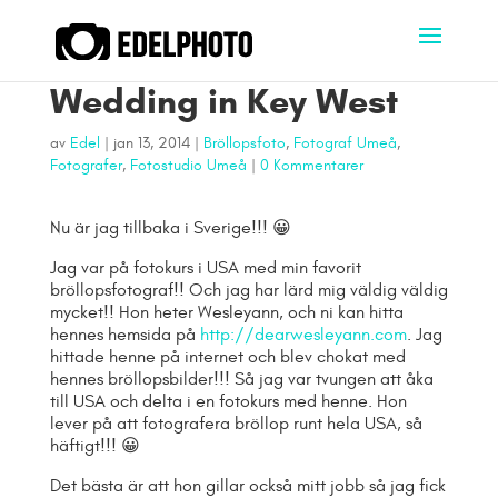
Wedding in Key West
av
Edel
|
jan 13, 2014
|
Bröllopsfoto
,
Fotograf Umeå
,
Fotografer
,
Fotostudio Umeå
|
0 Kommentarer
Nu är jag tillbaka i Sverige!!! 😀
Jag var på fotokurs i USA med min favorit
bröllopsfotograf!! Och jag har lärd mig väldig väldig
mycket!! Hon heter Wesleyann, och ni kan hitta
hennes hemsida på
http://dearwesleyann.com
. Jag
hittade henne på internet och blev chokat med
hennes bröllopsbilder!!! Så jag var tvungen att åka
till USA och delta i en fotokurs med henne. Hon
lever på att fotografera bröllop runt hela USA, så
häftigt!!! 😀
Det bästa är att hon gillar också mitt jobb så jag fick