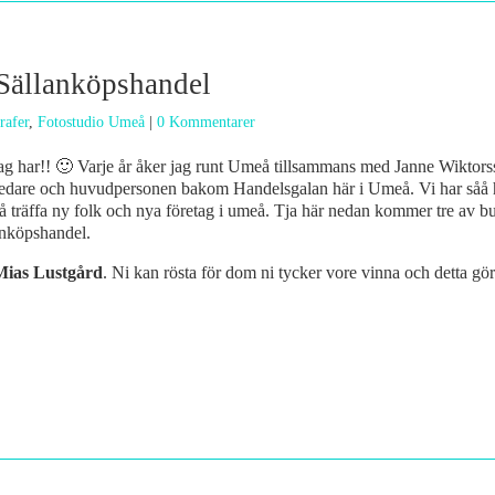
Sällanköpshandel
rafer
,
Fotostudio Umeå
|
0 Kommentarer
ag har!! 🙂 Varje år åker jag runt Umeå tillsammans med Janne Wiktorss
ledare och huvudpersonen bakom Handelsgalan här i Umeå. Vi har såå hi
 träffa ny folk och nya företag i umeå. Tja här nedan kommer tre av bu
anköpshandel.
Mias Lustgård
. Ni kan rösta för dom ni tycker vore vinna och detta gö