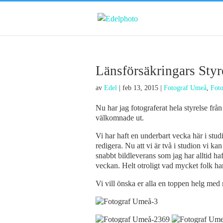
Länsförsäkringars Styre
av
Edel
|
feb 13, 2015
|
Fotograf Umeå
,
Foto
Nu har jag fotograferat hela styrelse frå
välkomnade ut.
Vi har haft en underbart vecka här i stu
redigera. Nu att vi är två i studion vi 
snabbt bildleverans som jag har alltid ha
veckan. Helt otroligt vad mycket folk har 
Vi vill önska er alla en toppen helg med