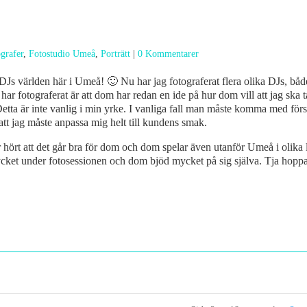
grafer
,
Fotostudio Umeå
,
Porträtt
|
0 Kommentarer
 DJs världen här i Umeå! 🙂 Nu har jag fotograferat flera olika DJs, båd
har fotograferat är att dom har redan en ide på hur dom vill att jag ska
Detta är inte vanlig i min yrke. I vanliga fall man måste komma med försl
att jag måste anpassa mig helt till kundens smak.
ört att det går bra för dom och dom spelar även utanför Umeå i olika lo
ket under fotosessionen och dom bjöd mycket på sig själva. Tja hoppas 