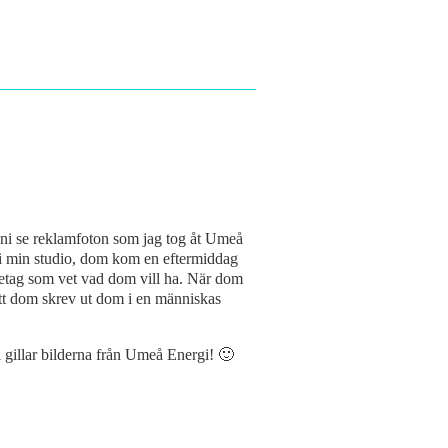
a ni se reklamfoton som jag tog åt Umeå
i i min studio, dom kom en eftermiddag
retag som vet vad dom vill ha. När dom
 att dom skrev ut dom i en människas
i gillar bilderna från Umeå Energi! 🙂