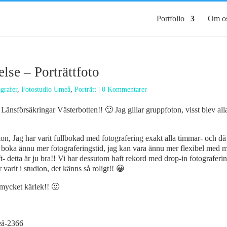
Portfolio
Om o
lse – Porträttfoto
grafer
,
Fotostudio Umeå
,
Porträtt
|
0 Kommentarer
n Länsförsäkringar Västerbotten!! 🙂 Jag gillar gruppfoton, visst blev a
dion, Jag har varit fullbokad med fotografering exakt alla timmar- och d
kan boka ännu mer fotograferingstid, jag kan vara ännu mer flexibel med 
ft- detta är ju bra!! Vi har dessutom haft rekord med drop-in fotograferi
varit i studion, det känns så roligt!! 😀
 mycket kärlek!! 🙂