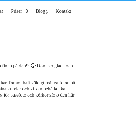
ss
Priser
Blogg
Kontakt
lla finna på den!? 🙂 Dom ser glada och
å har Tommi haft väldigt många foton att
mina kunder och vi kan behålla lika
ng för passfoto och körkortsfoto den här