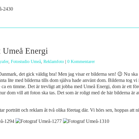
t Umeå Energi
rafer
,
Fotostudio Umeå
,
Reklamfoto
|
0 Kommentarer
i Danmark, det gick väldig bra! Men jag visar er bilderna sen! 😉 Nu sk
änta lite med bilderna tills dom själva hade använt dom. Bilderna tog v
 ca en timme. Det är trevligt att jobba med Umeå Energi, dom är ett fö
ur dom vill att foton ska tas. Det som är roligt med de här bilderna är
r porträtt och reklam åt två olika företag där. Vi hörs sen, hoppas att n