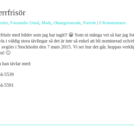
rrfrisör
rafer
,
Fotostudio Umeå
,
Mode
,
Okategoriserade
,
Porträtt
|
0 Kommentarer
frisör med bilder som jag har tagit!! 😀 Som ni många vet så har jag fot
la i väldig stora tävlingar så det är inte så enkel att bli nominerad och/
 avgörs i Stockholm den 7 mars 2015. Vi ser hur det går, hoppas verklig
om! 🙂
m han tävlar med: