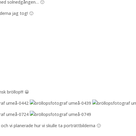
n med solnedgången… 🙁
derna jag tog! 🙂
k bröllop!!! 😀
och vi planerade hur vi skulle ta porträttbilderna 🙂