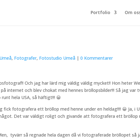
Portfolio
Om os
 Umeå
,
Fotografer
,
Fotostudio Umeå
|
0 Kommentarer
opsfotograf!! Och jag har lärd mig väldig väldig mycket!! Hon heter 
 på internet och blev chokat med hennes bröllopsbilder!!! Så jag var t
runt hela USA, så häftigt!!! 😀
ag fick fotografera ett bröllop med henne under en heldag!!!! 😀 Ja, i
 något. Det var väldigt roligt och givande att fotografera ett bröllo
!! Men, tyvärr så regnade hela dagen då vi fotograferade bröllopet så 