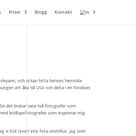
s
Priser
Blogg
Kontakt
Wesleyann, och ni kan hitta hennes hemsida
vungen att åka till USA och delta i en fotokurs
 USA det brukar vara två fotografer som
p med bröllopsfotografen som inspirerar mig
jag vi fick tyvärr inte fota utomhus. Jag som