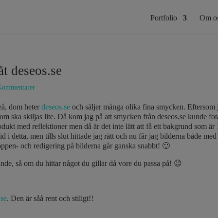
Portfolio
Om o
t deseos.se
Kommentarer
eå, dom heter
deseos.se
och säljer många olika fina smycken. Eftersom 
dom ska skiljas lite. Då kom jag på att smycken från deseos.se kunde fota
rodukt med reflektioner men då är det inte lätt att få ett bakgrund som är
d i detta, men tills slut hittade jag rätt och nu får jag bilderna både 
ppen- och redigering på bilderna går ganska snabbt! 🙂
nde, så om du hittar något du gillar då vore du passa på! 😉
se
. Den är såå rent och stiligt!!