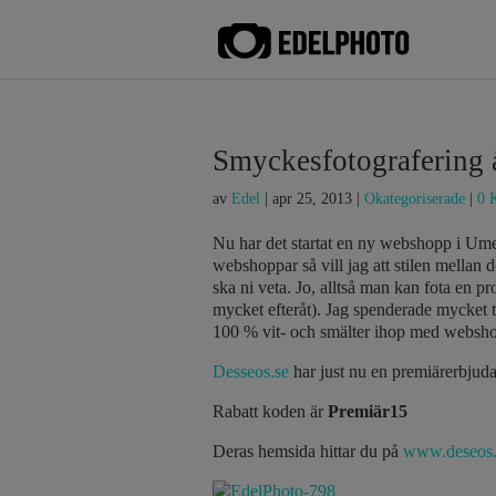
Smyckesfotografering å
av
Edel
|
apr 25, 2013
|
Okategoriserade
|
0 
Nu har det startat en ny webshopp i Um
webshoppar så vill jag att stilen mellan 
ska ni veta. Jo, alltså man kan fota en p
mycket efteråt). Jag spenderade mycket ti
100 % vit- och smälter ihop med websho
Desseos.se
har just nu en premiärerbjuda
Rabatt koden är
Premiär15
Deras hemsida hittar du på
www.deseos.