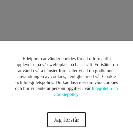
uktfotografering och en där vi fotade alla smycken på en modell. Dom vi
Edelphoto använder cookies för att utforma din
kroppen. Smart tycker jag! 🙂
upplevelse på vår webbplats på bästa sätt. Fortsätter du
använda våra tjänster förutsätter vi att du godkänner
användningen av cookies, i enlighet med vår Cookie
och Integritetspolicy. Du kan läsa mer om våra cookies
och hur vi hanterar personuppgifter i vår
Integritet- och
Cookiepolicy
.
Jag förstår