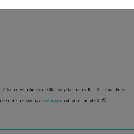
så har en webshop som säljer smycken och vill ha lika fina bilder!
a favorit smycken hos
deseos.se
nu att dom har rabatt! 😉