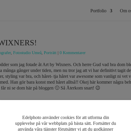
Portfolio
Om o
d WIXNERS!
ografer
,
Fotostudio Umeå
,
Porträtt
|
0 Kommentarer
a bilder som jag fotade åt Art by Wixners. Och herre Gud vad bra dom b
a många gånger under tiden, men nu tror jag att vi har definitivt tagit de
ler, styling var bra, och håret- tja håret var awesome som vanligt ni vet
g med. Han gör bara konst med håret alltså!! Okej här kommer några behi
då får ni se dom här på bloggen 🙂 Så Återkom snart! 😉
Edelphoto använder cookies för att utforma din
upplevelse på vår webbplats på bästa sätt. Fortsätter du
använda våra tjänster förutsätter vi att du godkänner