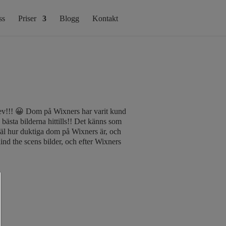
ss
Priser
Blogg
Kontakt
lev!!! 😀 Dom på Wixners har varit kund
 bästa bilderna hittills!! Det känns som
 väl hur duktiga dom på Wixners är, och
nd the scens bilder, och efter Wixners