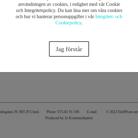
användningen av cookies, i enlighet med vår Cookie
och Integritetspolicy. Du kan läsa mer om våra cookies
och hur vi hanterar personuppgifter i vår
Integritet- och
Cookiepolicy
.
Jag förstår
andsgatan 29, 903 29 Umeå
Phone: 073-81 91 106
E-mail:
© 2022 EdelPhoto.ne
Produced by Jo Kommunikation