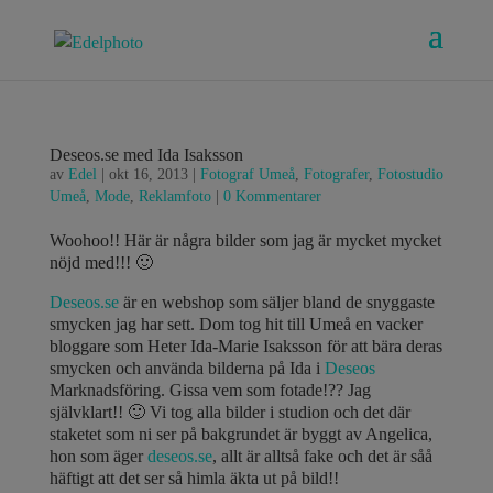
Deseos.se med Ida Isaksson
av
Edel
|
okt 16, 2013
|
Fotograf Umeå
,
Fotografer
,
Fotostudio
Umeå
,
Mode
,
Reklamfoto
|
0 Kommentarer
Woohoo!! Här är några bilder som jag är mycket mycket
nöjd med!!! 🙂
Deseos.se
är en webshop som säljer bland de snyggaste
smycken jag har sett. Dom tog hit till Umeå en vacker
bloggare som Heter Ida-Marie Isaksson för att bära deras
smycken och använda bilderna på Ida i
Deseos
Marknadsföring. Gissa vem som fotade!?? Jag
självklart!! 🙂 Vi tog alla bilder i studion och det där
staketet som ni ser på bakgrundet är byggt av Angelica,
hon som äger
deseos.se
, allt är alltså fake och det är såå
häftigt att det ser så himla äkta ut på bild!!