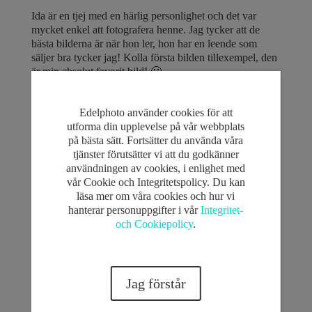
Ida är en tjej med en härlig personlighet och det var
mycket enkel att fotografera henne. Jag tycker att de
bästa bilderna är när hon ler, hon har en leende som
säljer bra tycker jag! Kolla första bilden tillexempel, den
är min absolut favorit bild! 🙂
Edelphoto använder cookies för att
utforma din upplevelse på vår webbplats
på bästa sätt. Fortsätter du använda våra
tjänster förutsätter vi att du godkänner
användningen av cookies, i enlighet med
vår Cookie och Integritetspolicy. Du kan
läsa mer om våra cookies och hur vi
hanterar personuppgifter i vår
Integritet-
och Cookiepolicy
.
Jag förstår