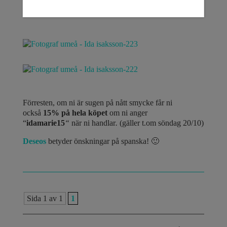
Förresten, om ni är sugen på nått smycke får ni
också
15% på hela köpet
om ni anger
“
idamarie15
“
när ni handlar
.
(gäller t.om söndag 20/10)
Deseos
betyder önskningar på spanska! 🙂
Sida 1 av 1
1