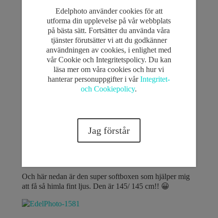
till min studio det hårdare skrattar vi! hahaha!! 😀
Edelphoto använder cookies för att
Kolla vilket mjuk ljus jag fick på bilderna, det är med
utforma din upplevelse på vår webbplats
min nya sofbox som är det bästa investering jag har gjort
på bästa sätt. Fortsätter du använda våra
i företaget. Man får så himla mjuk ljus på folk att det är
tjänster förutsätter vi att du godkänner
helt galet, speciellt deras hud! Kolla noga så får du se!
användningen av cookies, i enlighet med
🙂
vår Cookie och Integritetspolicy. Du kan
läsa mer om våra cookies och hur vi
Familjerna jag fotade idag var också med samma softbox
hanterar personuppgifter i vår
Integritet-
och längtar redan efter redigera bilderna, fotade även en
och Cookiepolicy
.
par som deras bilder som kommer att bli helt fantastiskt i
svartvita!! 🙂
Jag förstår
Och här nedan är den super softboxen som hjälper mig
att få så himla fint ljus. Den är 145/ 145 cm!! 😀