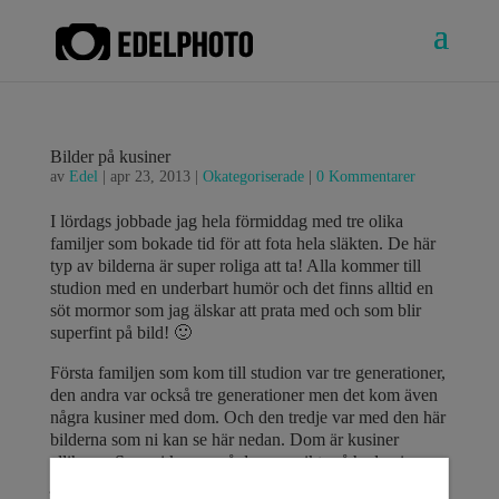
Bilder på kusiner
av
Edel
|
apr 23, 2013
|
Okategoriserade
|
0 Kommentarer
I lördags jobbade jag hela förmiddag med tre olika
familjer som bokade tid för att fota hela släkten. De här
typ av bilderna är super roliga att ta! Alla kommer till
studion med en underbart humör och det finns alltid en
söt mormor som jag älskar att prata med och som blir
superfint på bild! 🙂
Första familjen som kom till studion var tre generationer,
den andra var också tre generationer men det kom även
några kusiner med dom. Och den tredje var med den här
bilderna som ni kan se här nedan. Dom är kusiner
allihopa. Som ni kan se på deras ansikte så hade vi
jättekul under fotosessionen!! 🙂 Det mer folk kommer