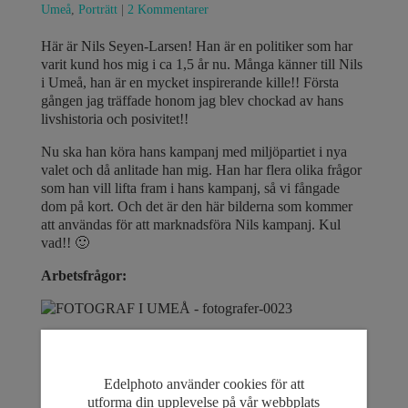
Umeå
,
Porträtt
|
2 Kommentarer
Här är Nils Seyen-Larsen! Han är en politiker som har
varit kund hos mig i ca 1,5 år nu. Många känner till Nils
i Umeå, han är en mycket inspirerande kille!! Första
gången jag träffade honom jag blev chockad av hans
livshistoria och posivitet!!
Nu ska han köra hans kampanj med miljöpartiet i nya
valet och då anlitade han mig. Han har flera olika frågor
som han vill lifta fram i hans kampanj, så vi fångade
dom på kort. Och det är den här bilderna som kommer
att användas för att marknadsföra Nils kampanj. Kul
vad!! 🙂
Arbetsfrågor:
Sjukvårdsfrågor:
Edelphoto använder cookies för att
utforma din upplevelse på vår webbplats
Utbildning/skolor frågor: