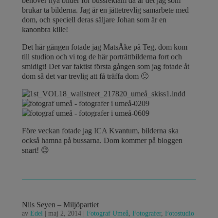
behöver nya bilder för bussreklam då är det jag som
brukar ta bilderna. Jag är en jättetrevlig samarbete med
dom, och speciell deras säljare Johan som är en
kanonbra kille!
Det här gången fotade jag MatsÅke på Teg, dom kom
till studion och vi tog de här porträttbilderna fort och
smidigt! Det var faktist första gången som jag fotade åt
dom så det var trevlig att få träffa dom 🙂
Före veckan fotade jag ICA Kvantum, bilderna ska
också hamna på bussarna. Dom kommer på bloggen
snart! 😉
Nils Seyen – Miljöpartiet
av
Edel
|
maj 2, 2014
|
Fotograf Umeå
,
Fotografer
,
Fotostudio