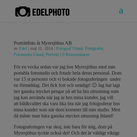
Porträttfoto åt Myresjöhus AB
av
Edel
|
maj 11, 2014
|
Fotograf Umeå
,
Fotografer
,
Fotostudio Umeå
,
Porträtt
|
0 Kommentarer
För en vecka sedan var jag hos Myresjöhus med min
portabla fotostudio och fotade hela deras personal. Dom
var 15 st personer och vi bokade fotograferingen under
en förmiddag. Det fick fort och smidigt! 🙂 Jag har lagt
ner ganska mycket pengar på att ha bra utrustning som
jag kan använda när jag är hos mina kunder, jag vill
att bildkvalitet ska vara lika bra när jag fotograferar hos
mina kunder som när dom kommer till min studio. Men
då måste man bära ganska mycket utrusning ibland!
Fotograferingen var skoj, inte bara för mig, dom på
Myresjöhus tyckte också det! Och det är väldigt viktigt