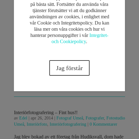
på bästa sätt. Fortsätter du använda våra
tjänster förutsätter vi att du godkänner
användningen av cookies, i enlighet med
Transportfrågor:
vår Cookie och Integritetspolicy. Du kan
läsa mer om våra cookies och hur vi
hanterar personuppgifter i vår
Integritet-
och Cookiepolicy
.
Juridiska Frågor:
Integrationsfrågor:
Jag förstår
Interiörfotografering – Fint hus!!
av
Edel
|
apr 26, 2014
|
Fotograf Umeå
,
Fotografer
,
Fotostudio
Umeå
,
Interiörfoto
,
Interiörfotografering
|
0 Kommentarer
Jag blev bokad av ett företag från Hudiksvall, dom hade