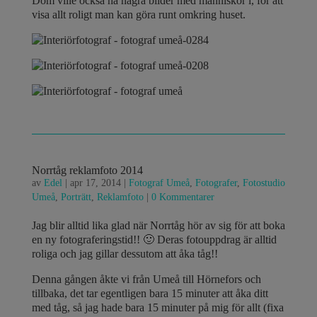
Dom ville också ha några bilder med människor i, för att
visa allt roligt man kan göra runt omkring huset.
Norrtåg reklamfoto 2014
av
Edel
|
apr 17, 2014
|
Fotograf Umeå
,
Fotografer
,
Fotostudio
Umeå
,
Porträtt
,
Reklamfoto
|
0 Kommentarer
Jag blir alltid lika glad när Norrtåg hör av sig för att boka
en ny fotograferingstid!! 🙂 Deras fotouppdrag är alltid
roliga och jag gillar dessutom att åka tåg!!
Denna gången åkte vi från Umeå till Hörnefors och
tillbaka, det tar egentligen bara 15 minuter att åka ditt
med tåg, så jag hade bara 15 minuter på mig för allt (fixa