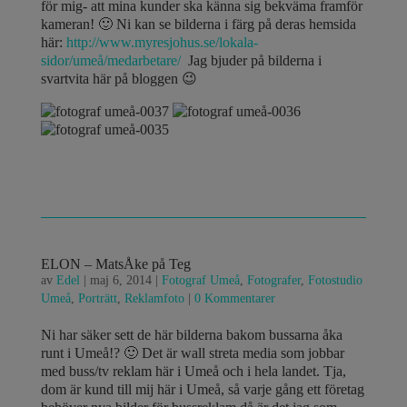
för mig- att mina kunder ska känna sig bekväma framför
kameran! 🙂 Ni kan se bilderna i färg på deras hemsida
här:
http://www.myresjohus.se/lokala-
sidor/umeå/medarbetare/
Jag bjuder på bilderna i
svartvita här på bloggen 😉
ELON – MatsÅke på Teg
av
Edel
|
maj 6, 2014
|
Fotograf Umeå
,
Fotografer
,
Fotostudio
Umeå
,
Porträtt
,
Reklamfoto
|
0 Kommentarer
Ni har säker sett de här bilderna bakom bussarna åka
runt i Umeå!? 🙂 Det är wall streta media som jobbar
med buss/tv reklam här i Umeå och i hela landet. Tja,
dom är kund till mij här i Umeå, så varje gång ett företag